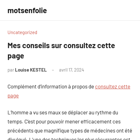
Aller
motsenfolie
au
contenu
Uncategorized
Mes conseils sur consultez cette
page
par
Louise KESTEL
avril 17, 2024
Aucun
commentaire
Complément d’information à propos de
consultez cette
page
L’homme a vu ses maux se déplacer au rythme du
temps. C’est pour pouvoir mener efficacement ces
précédents que magnifique types de médecines ont été
divulgué. L’une des techniques les plus récurrentes est