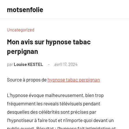
Aller
motsenfolie
au
contenu
Uncategorized
Mon avis sur hypnose tabac
perpignan
par
Louise KESTEL
avril 17, 2024
Aucun
commentaire
Source à propos de
hypnose tabac perpignan
L’hypnose évoque malheureusement, bien trop
fréquemment les reveals télévisuels pendant
desquelles des célébrités sont précises par
l’hypnotiseur à faire tout et n’importe quoi devant un
public ouvert. Résultat : l’hypnose fait intimidation et