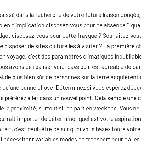
baissé dans la recherche de votre future liaison congés
en d’implication disposez-vous pour ce absence ? qua
et disposez-vous pour cette frasque ? Souhaitez-vous p
lle disposer de sites culturelles à visiter ? La première
t en voyage, c’est des paramètres climatiques inoubliable
us avons de réaliser voici pays où il est agréable de part
al.de plus bien sûr de personnes sur la terre acquièrent
e qu’une bonne chose. Déterminez si vous espérez décou
s préférez aller dans un nouvel point. Cela semble une ch
r de la proximité, surtout si l’on part en weekend. Vous 
ourrait importer de déterminer quel est votre aspiratio
 fait, c’est peut-être ce sur quoi vous basez toute votre 
 nécessitent variables modes de transport pour d’aller