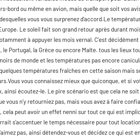
rs-bord ou même en avion, mais quelle que soit vos avis, 
 desquelles vous vous surprenez d’accord.Le températu
’Europe. Le soleil fait son grand retour après durant mo
notamment à appuyer les mois vernal. C’est décidément 
e, le Portugal, la Grèce ou encore Malte. tous les lieux t
noirs de monde et les températures pas encore canicula
 quelques températures fraîches en cette saison mais 
rs.Vous vous connaissez mieux que quiconque, et si votre
 ainsi écoutez-le. Le pire scénario est que cela ne soit
ue vous n’y retourniez pas, mais vous avez à faire confi
 cela peut avoir un effet nenni sur tout ce qui est impli
rait s’accentuer le temps nécessaire pour tout locatio
’aimez pas, ainsi détendez-vous et décidez ce qui est e