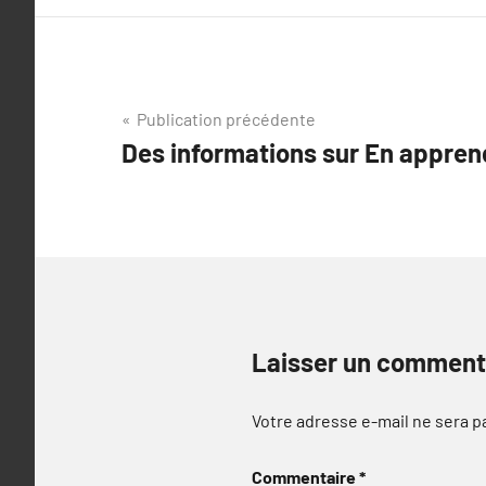
Navigation
Publication précédente
Des informations sur En appre
de
l’article
Laisser un comment
Votre adresse e-mail ne sera p
Commentaire
*