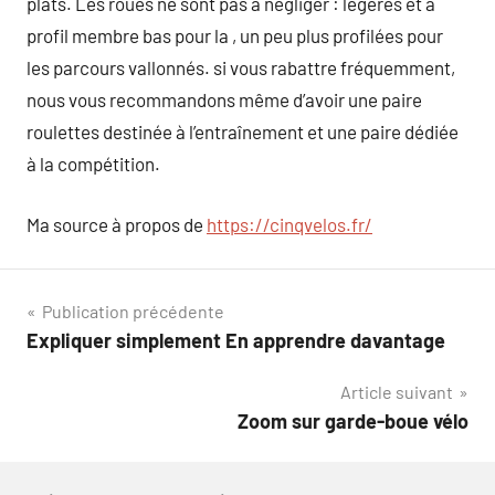
plats. Les roues ne sont pas à négliger : légères et à
profil membre bas pour la , un peu plus profilées pour
les parcours vallonnés. si vous rabattre fréquemment,
nous vous recommandons même d’avoir une paire
roulettes destinée à l’entraînement et une paire dédiée
à la compétition.
Ma source à propos de
https://cinqvelos.fr/
Navigation
Publication précédente
Expliquer simplement En apprendre davantage
de
Article suivant
l’article
Zoom sur garde-boue vélo