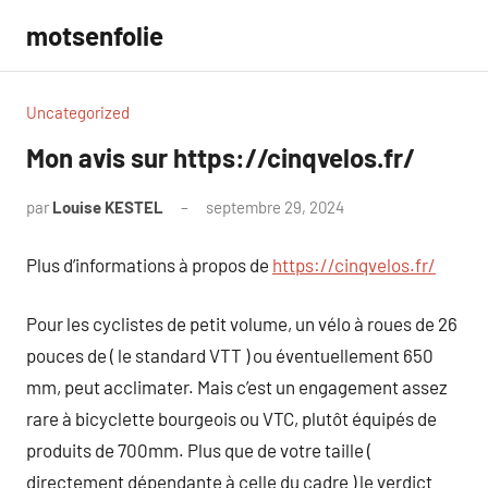
Aller
motsenfolie
au
contenu
Uncategorized
Mon avis sur https://cinqvelos.fr/
par
Louise KESTEL
septembre 29, 2024
Aucun
commentaire
Plus d’informations à propos de
https://cinqvelos.fr/
Pour les cyclistes de petit volume, un vélo à roues de 26
pouces de ( le standard VTT ) ou éventuellement 650
mm, peut acclimater. Mais c’est un engagement assez
rare à bicyclette bourgeois ou VTC, plutôt équipés de
produits de 700mm. Plus que de votre taille (
directement dépendante à celle du cadre ) le verdict