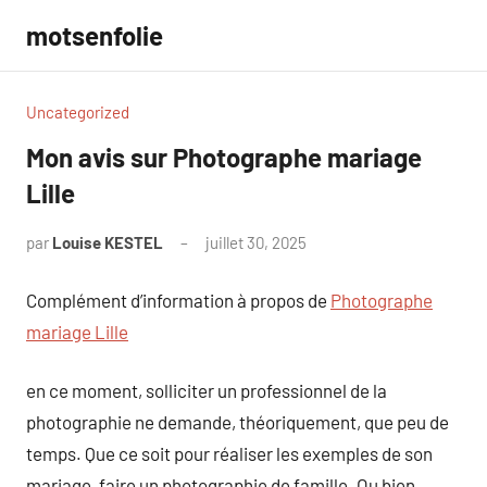
Aller
motsenfolie
au
contenu
Uncategorized
Mon avis sur Photographe mariage
Lille
par
Louise KESTEL
juillet 30, 2025
Aucun
commentaire
Complément d’information à propos de
Photographe
mariage Lille
en ce moment, solliciter un professionnel de la
photographie ne demande, théoriquement, que peu de
temps. Que ce soit pour réaliser les exemples de son
mariage, faire un photographie de famille. Ou bien