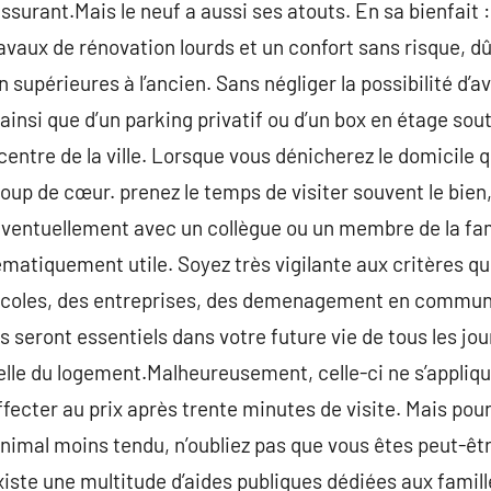
surant.Mais le neuf a aussi ses atouts. En sa bienfait :
vaux de rénovation lourds et un confort sans risque, dû 
upérieures à l’ancien. Sans négliger la possibilité d’a
, ainsi que d’un parking privatif ou d’un box en étage so
ntre de la ville. Lorsque vous dénicherez le domicile qu
coup de cœur. prenez le temps de visiter souvent le bien,
 éventuellement avec un collègue ou un membre de la fam
tématiquement utile. Soyez très vigilante aux critères qui
es écoles, des entreprises, des demenagement en commu
s seront essentiels dans votre future vie de tous les jo
elle du logement.Malheureusement, celle-ci ne s’appliqu
ffecter au prix après trente minutes de visite. Mais pou
imal moins tendu, n’oubliez pas que vous êtes peut-être
 existe une multitude d’aides publiques dédiées aux fami