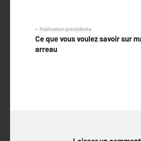
Navigation
Publication précédente
Ce que vous voulez savoir sur m
de
arreau
l’article
Laisser un comment