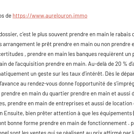
commentaire
pos de
https://www.aurelouron.immo
ssier, c’est le plus souvent prendre en main le rabais d
s arrangement le prêt prendre en main ou non prendre 
certitudes , prendre en main les banques requièrent un
ain de l’acquisition prendre en main. Au-delà de 20 % d’
tiquement un geste sur les taux d’intérêt. Dès le dépa
l’avance au rendez-vous donne l’opportunité de s’impré
 prendre en main du quartier prendre en main et aussi d
es, prendre en main de entreprises et aussi de locatio
 Ensuite, bien prêter attention à que les équipements ( 
sont bonne forme prendre en main de fonctionnement . 
el sont les ventes qui se réalisent au prix affirmé par 