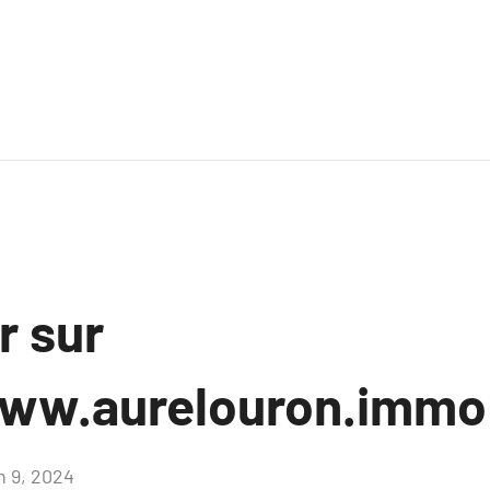
r sur
www.aurelouron.immo
n 9, 2024
Aucun