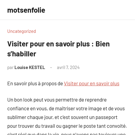
Aller
motsenfolie
au
contenu
Uncategorized
Visiter pour en savoir plus : Bien
s’habiller
par
Louise KESTEL
avril 7, 2024
Aucun
commentaire
En savoir plus à propos de
Visiter pour en savoir plus
Un bon look peut vous permettre de reprendre
confiance en vous, de maîtriser votre image et de vous
sublimer chaque jour, et c’est souvent un passeport
pour trouver du travail ou gagner le poste tant convoité.
c’est réel que dans la vie, nous n’avons pas toujours une