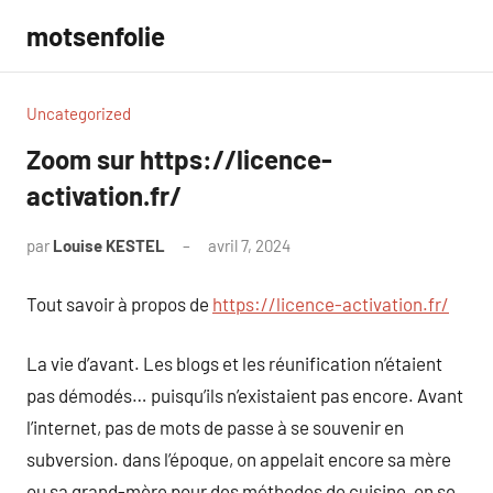
Aller
motsenfolie
au
contenu
Uncategorized
Zoom sur https://licence-
activation.fr/
par
Louise KESTEL
avril 7, 2024
Aucun
commentaire
Tout savoir à propos de
https://licence-activation.fr/
La vie d’avant. Les blogs et les réunification n’étaient
pas démodés… puisqu’ils n’existaient pas encore. Avant
l’internet, pas de mots de passe à se souvenir en
subversion. dans l’époque, on appelait encore sa mère
ou sa grand-mère pour des méthodes de cuisine, on se