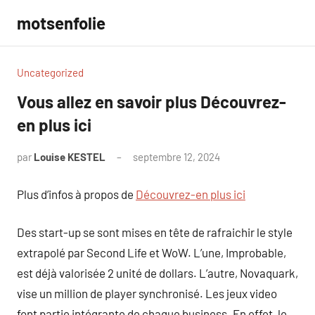
Aller
motsenfolie
au
contenu
Uncategorized
Vous allez en savoir plus Découvrez-
en plus ici
par
Louise KESTEL
septembre 12, 2024
Aucun
commentaire
Plus d’infos à propos de
Découvrez-en plus ici
Des start-up se sont mises en tête de rafraichir le style
extrapolé par Second Life et WoW. L’une, Improbable,
est déjà valorisée 2 unité de dollars. L’autre, Novaquark,
vise un million de player synchronisé. Les jeux video
font partie intégrante de chaque business. En effet, le